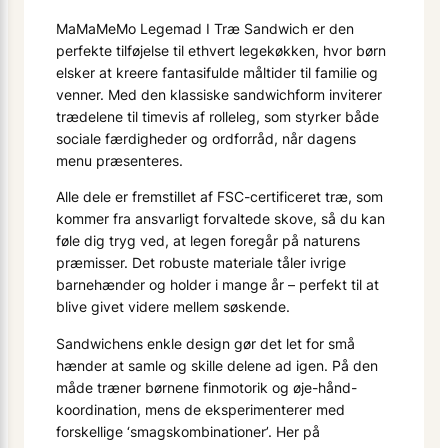
MaMaMeMo Legemad I Træ Sandwich er den
perfekte tilføjelse til ethvert legekøkken, hvor børn
elsker at kreere fantasifulde måltider til familie og
venner. Med den klassiske sandwichform inviterer
trædelene til timevis af rolleleg, som styrker både
sociale færdigheder og ordforråd, når dagens
menu præsenteres.
Alle dele er fremstillet af FSC-certificeret træ, som
kommer fra ansvarligt forvaltede skove, så du kan
føle dig tryg ved, at legen foregår på naturens
præmisser. Det robuste materiale tåler ivrige
barnehænder og holder i mange år – perfekt til at
blive givet videre mellem søskende.
Sandwichens enkle design gør det let for små
hænder at samle og skille delene ad igen. På den
måde træner børnene finmotorik og øje-hånd-
koordination, mens de eksperimenterer med
forskellige ‘smagskombinationer’. Her på