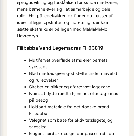
sprogudvikling og forståelsen for sunde madvaner,
mens børnene øver sig i at samarbejde og dele
roller. Her på legekøkken.dk finder du masser af
ideer til lege, opskrifter og indretning, der kan
sætte ekstra kulør på legen med MaMaMeMo
Havregryn.
Filibabba Vand Legemadras FI-03819
Multifarvet overflade stimulerer barnets
synssans
Blød madras giver god støtte under mave­tid
og rulleøvelser
Skaber en sikker og afgrænset legezone
Nemt at flytte rundt i hjemmet eller tage med
på besøg
Holdbart materiale fra det danske brand
Filibabba
Velegnet som base for aktivitetslegetøj og
sanseleg
Elegant nordisk design, der passer ind i de