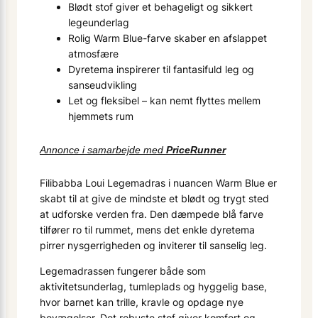
Blødt stof giver et behageligt og sikkert
legeunderlag
Rolig Warm Blue-farve skaber en afslappet
atmosfære
Dyretema inspirerer til fantasifuld leg og
sanseudvikling
Let og fleksibel – kan nemt flyttes mellem
hjemmets rum
Annonce i samarbejde med
PriceRunner
Filibabba Loui Legemadras i nuancen Warm Blue er
skabt til at give de mindste et blødt og trygt sted
at udforske verden fra. Den dæmpede blå farve
tilfører ro til rummet, mens det enkle dyretema
pirrer nysgerrigheden og inviterer til sanselig leg.
Legemadrassen fungerer både som
aktivitetsunderlag, tumleplads og hyggelig base,
hvor barnet kan trille, kravle og opdage nye
bevægelser. Det robuste stof giver komfort og