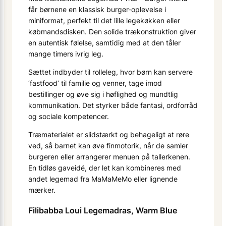
får børnene en klassisk burger-oplevelse i
miniformat, perfekt til det lille legekøkken eller
købmands­disken. Den solide træ­konstruktion giver
en autentisk følelse, samtidig med at den tåler
mange timers ivrig leg.
Sættet indbyder til rolleleg, hvor børn kan servere
‘fastfood’ til familie og venner, tage imod
bestillinger og øve sig i høflighed og mundtlig
kommunikation. Det styrker både fantasi, ordforråd
og sociale kompetencer.
Træmaterialet er slidstærkt og behageligt at røre
ved, så barnet kan øve finmotorik, når de samler
burgeren eller arrangerer menuen på tallerkenen.
En tidløs gaveidé, der let kan kombineres med
andet legemad fra MaMaMeMo eller lignende
mærker.
Filibabba Loui Legemadras, Warm Blue