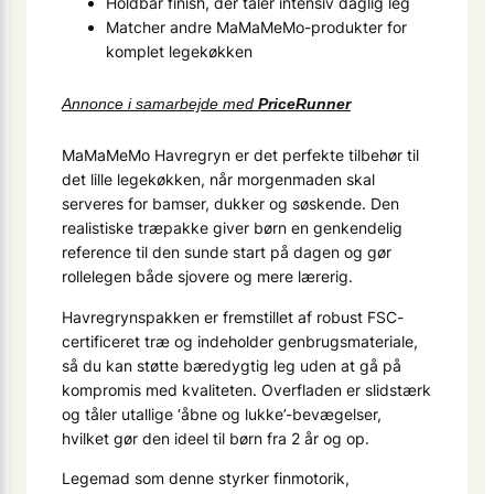
Holdbar finish, der tåler intensiv daglig leg
Matcher andre MaMaMeMo-produkter for
komplet legekøkken
Annonce i samarbejde med
PriceRunner
MaMaMeMo Havregryn er det perfekte tilbehør til
det lille legekøkken, når morgenmaden skal
serveres for bamser, dukker og søskende. Den
realistiske træpakke giver børn en genkendelig
reference til den sunde start på dagen og gør
rollelegen både sjovere og mere lærerig.
Havregrynspakken er fremstillet af robust FSC-
certificeret træ og indeholder genbrugsmateriale,
så du kan støtte bæredygtig leg uden at gå på
kompromis med kvaliteten. Overfladen er slidstærk
og tåler utallige ‘åbne og lukke’-bevægelser,
hvilket gør den ideel til børn fra 2 år og op.
Legemad som denne styrker finmotorik,