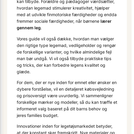
kan tilbyde. Forældre og pædagoger værdsætter,
hvordan legemad stimulerer kreativitet, hjælper
med at udvikle finmotoriske færdigheder og endda
fremmer sociale færdigheder, når børnene
lærer
gennem leg
.
Vores guide vil også dække, hvordan man vælger
den rigtige type legemad, vedligeholder og rengør
de forskellige varianter, og hvilke almindelige fejl
man bør undgå. Vi vil også tilbyde praktiske tips
og tricks, der kan forbedre legens kvalitet og
glæde.
For dem, der er nye inden for emnet eller ønsker en
dybere forståelse, vil en detaljeret købsvejledning
og prisoversigt være uvurderlig. Vi sammenligner
forskellige mærker og modeller, så du kan træffe et
informeret valg baseret på dit barns behov og
jeres families budget.
Innovationer inden for legetøjsmarkedet betyder,
at der konstant sker fremskridt. Nye materialer og