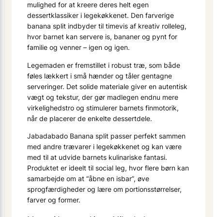
mulighed for at kreere deres helt egen
dessertklassiker i legekøkkenet. Den farverige
banana split indbyder til timevis af kreativ rolleleg,
hvor barnet kan servere is, bananer og pynt for
familie og venner – igen og igen.
Legemaden er fremstillet i robust træ, som både
føles lækkert i små hænder og tåler gentagne
serveringer. Det solide materiale giver en autentisk
vægt og tekstur, der gør madlegen endnu mere
virkelighedstro og stimulerer barnets finmotorik,
når de placerer de enkelte dessertdele.
Jabadabado Banana split passer perfekt sammen
med andre trævarer i legekøkkenet og kan være
med til at udvide barnets kulinariske fantasi.
Produktet er ideelt til social leg, hvor flere børn kan
samarbejde om at “åbne en isbar”, øve
sprogfærdigheder og lære om portionsstørrelser,
farver og former.