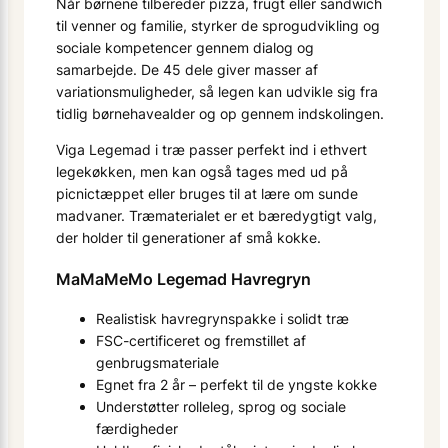
Når børnene tilbereder pizza, frugt eller sandwich
til venner og familie, styrker de sprogudvikling og
sociale kompetencer gennem dialog og
samarbejde. De 45 dele giver masser af
variationsmuligheder, så legen kan udvikle sig fra
tidlig børnehavealder og op gennem indskolingen.
Viga Legemad i træ passer perfekt ind i ethvert
legekøkken, men kan også tages med ud på
picnic­tæppet eller bruges til at lære om sunde
madvaner. Træmaterialet er et bæredygtigt valg,
der holder til generationer af små kokke.
MaMaMeMo Legemad Havregryn
Realistisk havregrynspakke i solidt træ
FSC-certificeret og fremstillet af
genbrugsmateriale
Egnet fra 2 år – perfekt til de yngste kokke
Understøtter rolleleg, sprog og sociale
færdigheder