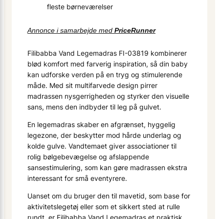
fleste børneværelser
Annonce i samarbejde med
PriceRunner
Filibabba Vand Legemadras FI-03819 kombinerer
blød komfort med farverig inspiration, så din baby
kan udforske verden på en tryg og stimulerende
måde. Med sit multifarvede design pirrer
madrassen nysgerrigheden og styrker den visuelle
sans, mens den indbyder til leg på gulvet.
En legemadras skaber en afgrænset, hyggelig
legezone, der beskytter mod hårde underlag og
kolde gulve. Vandtemaet giver associationer til
rolig bølgebevægelse og afslappende
sansestimulering, som kan gøre madrassen ekstra
interessant for små eventyrere.
Uanset om du bruger den til mave­tid, som base for
aktivitetslegetøj eller som et sikkert sted at rulle
rundt, er Filibabba Vand Legemadras et praktisk