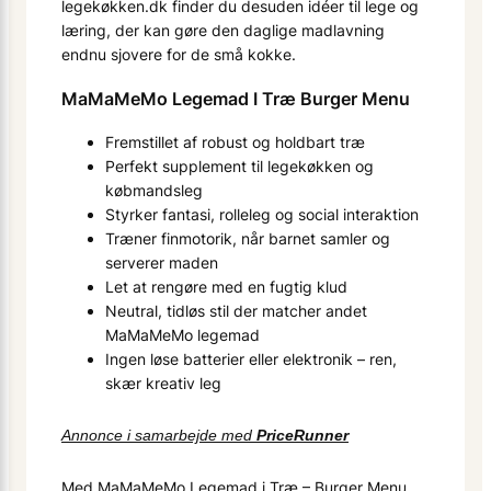
legekøkken.dk finder du desuden idéer til lege og
læring, der kan gøre den daglige madlavning
endnu sjovere for de små kokke.
MaMaMeMo Legemad I Træ Burger Menu
Fremstillet af robust og holdbart træ
Perfekt supplement til legekøkken og
købmands­leg
Styrker fantasi, rolleleg og social interaktion
Træner finmotorik, når barnet samler og
serverer maden
Let at rengøre med en fugtig klud
Neutral, tidløs stil der matcher andet
MaMaMeMo legemad
Ingen løse batterier eller elektronik – ren,
skær kreativ leg
Annonce i samarbejde med
PriceRunner
Med MaMaMeMo Legemad i Træ – Burger Menu