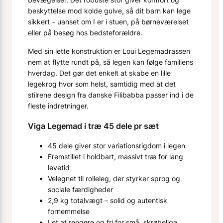
beskyttelse mod kolde gulve, så dit barn kan lege
sikkert – uanset om I er i stuen, på børneværelset
eller på besøg hos bedsteforældre.
Med sin lette konstruktion er Loui Legemadrassen
nem at flytte rundt på, så legen kan følge familiens
hverdag. Det gør det enkelt at skabe en lille
legekrog hvor som helst, samtidig med at det
stilrene design fra danske Filibabba passer ind i de
fleste indretninger.
Viga Legemad i træ 45 dele pr sæt
45 dele giver stor variationsrigdom i legen
Fremstillet i holdbart, massivt træ for lang
levetid
Velegnet til rolleleg, der styrker sprog og
sociale færdigheder
2,9 kg totalvægt – solid og autentisk
fornemmelse
Let at rengøre og fri for små, skrøbelige