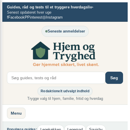
Spring
×
Guides, råd og tests til et tryggere hverdagsliv
•
til
Senest opdateret hver uge
f
P
◎
Facebook
Pinterest
Instagram
indhold
Seneste anmeldelser
Søg
Redaktionelt udvalgt indhold
Trygge valg til hjem, familie, fritid og hverdag
Menu
Legekøkken
Legemad
Squishy
Populære guides: