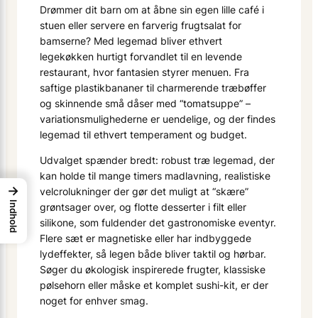
Drømmer dit barn om at åbne sin egen lille café i
stuen eller servere en farverig frugtsalat for
bamserne? Med legemad bliver ethvert
legekøkken hurtigt forvandlet til en levende
restaurant, hvor fantasien styrer menuen. Fra
saftige plastikbananer til charmerende træbøffer
og skinnende små dåser med “tomatsuppe” –
variationsmulighederne er uendelige, og der findes
legemad til ethvert temperament og budget.
Udvalget spænder bredt: robust træ legemad, der
kan holde til mange timers madlavning, realistiske
→
velcrolukninger der gør det muligt at “skære”
Indhold
grøntsager over, og flotte desserter i filt eller
silikone, som fuldender det gastronomiske eventyr.
Flere sæt er magnetiske eller har indbyggede
lydeffekter, så legen både bliver taktil og hørbar.
Søger du økologisk inspirerede frugter, klassiske
pølsehorn eller måske et komplet sushi-kit, er der
noget for enhver smag.