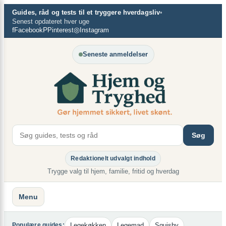
Spring
×
Guides, råd og tests til et tryggere hverdagsliv
•
til
Senest opdateret hver uge
f
P
◎
Facebook
Pinterest
Instagram
indhold
Seneste anmeldelser
Søg
Redaktionelt udvalgt indhold
Trygge valg til hjem, familie, fritid og hverdag
Menu
Legekøkken
Legemad
Squishy
Populære guides: