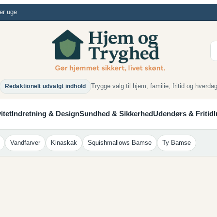
er uge
Trygge valg til hjem, familie, fritid og hverda
Redaktionelt udvalgt indhold
itet
Indretning & Design
Sundhed & Sikkerhed
Udendørs & Fritid
Vandfarver
Kinaskak
Squishmallows Bamse
Ty Bamse