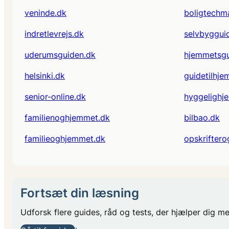
veninde.dk
boligtechm
indretlevrejs.dk
selvbyggui
uderumsguiden.dk
hjemmetsgu
helsinki.dk
guidetilhje
senior-online.dk
hyggelighj
familienoghjemmet.dk
bilbao.dk
familieoghjemmet.dk
opskrifter
Fortsæt din læsning
Udforsk flere guides, råd og tests, der hjælper dig m