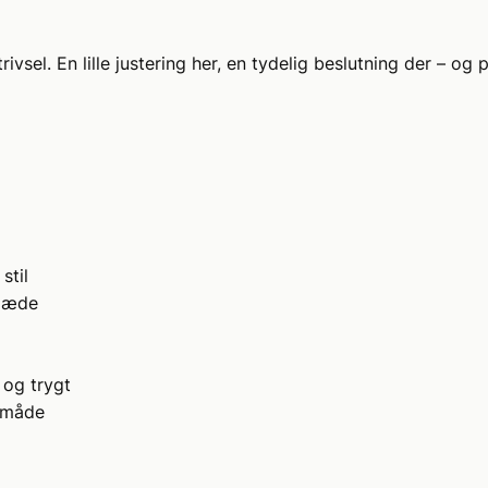
rivsel. En lille justering her, en tydelig beslutning der – og
stil
glæde
 og trygt
r måde