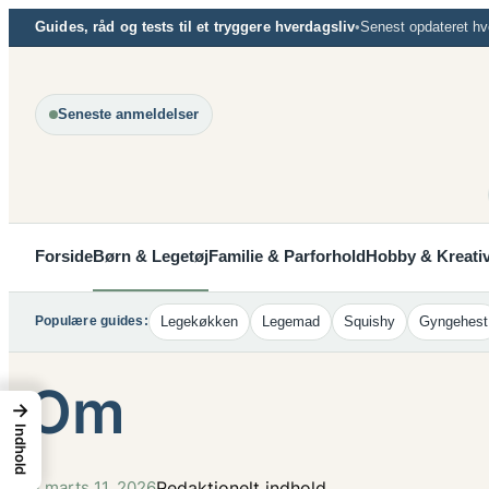
Spring
Guides, råd og tests til et tryggere hverdagsliv
•
Senest opdateret hv
til
indhold
Seneste anmeldelser
Forside
Børn & Legetøj
Familie & Parforhold
Hobby & Kreativ
Legekøkken
Legemad
Squishy
Gyngehest
Populære guides:
Om
→
Indhold
Redaktionelt indhold
marts 11, 2026