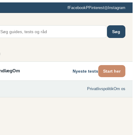
f
P
◎
Facebook
Pinterest
Instagram
Søg
g
Indlæg
Om
Nyeste tests
Start her
Privatlivspolitik
Om os