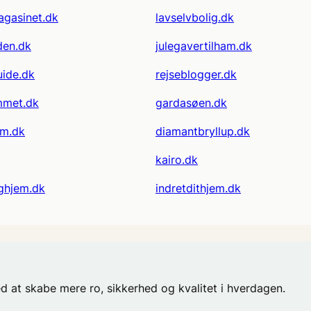
agasinet.dk
lavselvbolig.dk
den.dk
julegavertilham.dk
ide.dk
rejseblogger.dk
mmet.dk
gardasøen.dk
em.dk
diamantbryllup.dk
kairo.dk
oghjem.dk
indretdithjem.dk
ed at skabe mere ro, sikkerhed og kvalitet i hverdagen.